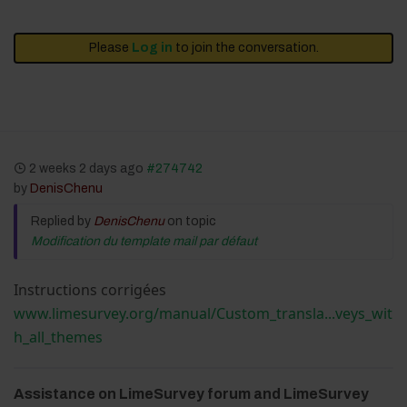
Please
Log in
to join the conversation.
2 weeks 2 days ago
#274742
by
DenisChenu
Replied by
DenisChenu
on topic
Modification du template mail par défaut
Instructions corrigées
www.limesurvey.org/manual/Custom_transla...veys_wit
h_all_themes
Assistance on LimeSurvey forum and LimeSurvey