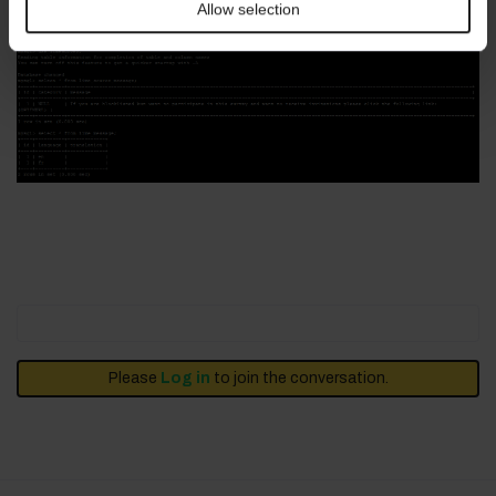
Allow selection
Une idée?
Please
Log in
to join the conversation.