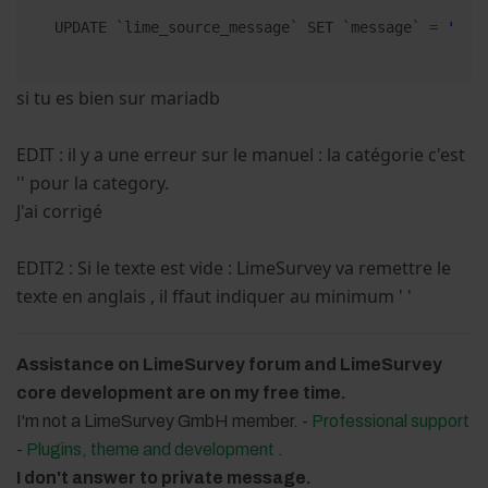
UPDATE `lime_source_message` SET `message` 
=
'If 
si tu es bien sur mariadb
EDIT : il y a une erreur sur le manuel : la catégorie c'est
'' pour la category.
J'ai corrigé
EDIT2 : Si le texte est vide : LimeSurvey va remettre le
texte en anglais , il ffaut indiquer au minimum ' '
Assistance on LimeSurvey forum and LimeSurvey
core development are on my free time.
I'm not a LimeSurvey GmbH member. -
Professional support
-
Plugins, theme and development
.
I don't answer to private message.