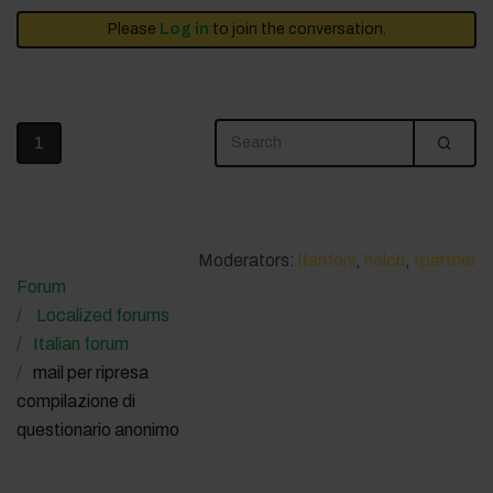
Please
Log in
to join the conversation.
1
Moderators:
lfanfoni
,
holch
,
tpartner
Forum
Localized forums
Italian forum
mail per ripresa
compilazione di
questionario anonimo