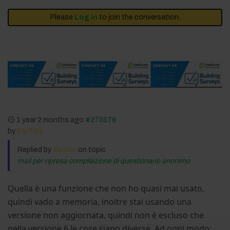
Please
Log in
to join the conversation.
1 year 2 months ago
#270579
by
lfanfoni
Replied by
lfanfoni
on topic
mail per ripresa compilazione di questionario anonimo
Quella è una funzione che non ho quasi mai usato,
quindi vado a memoria, inoltre stai usando una
versione non aggiornata, quindi non è escluso che
nella versione 6 le cose siano diverse. Ad ogni modo: