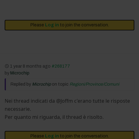
Please
Log in
to join the conversation.
1 year 8 months ago
#268177
by
Microchip
Replied by
Microchip
on topic
Regioni/Province/Comuni
Nei thread indicati da @Joffm c'erano tutte le risposte
necessarie.
Per quanto mi riguarda, il thread è risolto.
Please
Log in
to join the conversation.