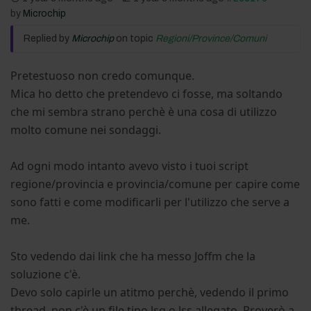
by
Microchip
Replied by
Microchip
on topic
Regioni/Province/Comuni
Pretestuoso non credo comunque.
Mica ho detto che pretendevo ci fosse, ma soltando
che mi sembra strano perchè è una cosa di utilizzo
molto comune nei sondaggi.
Ad ogni modo intanto avevo visto i tuoi script
regione/provincia e provincia/comune per capire come
sono fatti e come modificarli per l'utilizzo che serve a
me.
Sto vedendo dai link che ha messo Joffm che la
soluzione c'è.
Devo solo capirle un atitmo perchè, vedendo il primo
thread, non c'è un file tipo lsq o lss allegato. Proverò a