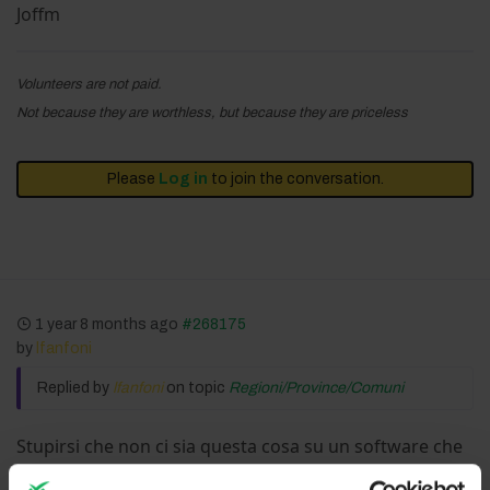
Joffm
Volunteers are not paid.
Not because they are worthless, but because they are priceless
Please
Log in
to join the conversation.
1 year 8 months ago
#268175
by
lfanfoni
Replied by
lfanfoni
on topic
Regioni/Province/Comuni
Stupirsi che non ci sia questa cosa su un software che
ti sei scaricato e utilizzi gratuitamente mi sembra