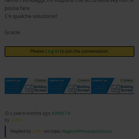
fanno i sondaggi, mi stupisce che su Limesurvey non si
possa fare.
C'è qualche soluzione?
Grazie
Please
Log in
to join the conversation.
1 year 8 months ago
#268174
by
Joffm
Replied by
Joffm
on topic
Regioni/Province/Comuni