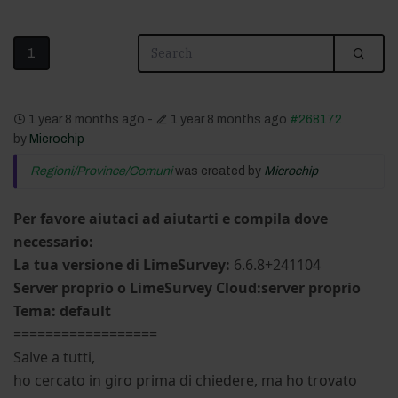
1
1 year 8 months ago
-
1 year 8 months ago
#268172
by
Microchip
Regioni/Province/Comuni
was created by
Microchip
Per favore aiutaci ad aiutarti e compila dove
necessario:
La tua versione di LimeSurvey:
6.6.8+241104
Server proprio o LimeSurvey Cloud:server proprio
Tema: default
==================
Salve a tutti,
ho cercato in giro prima di chiedere, ma ho trovato