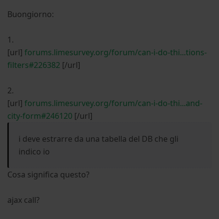
Buongiorno:
1.
[url]
forums.limesurvey.org/forum/can-i-do-thi...tions-
filters#226382
[/url]
2.
[url]
forums.limesurvey.org/forum/can-i-do-thi...and-
city-form#246120
[/url]
i deve estrarre da una tabella del DB che gli
indico io
Cosa significa questo?
ajax call?