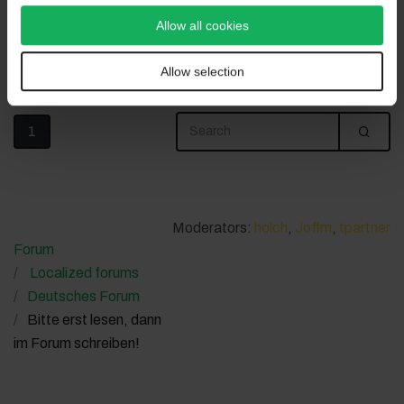
Allow all cookies
Allow selection
1
Moderators:
holch
,
Joffm
,
tpartner
Forum
Localized forums
Deutsches Forum
Bitte erst lesen, dann
im Forum schreiben!