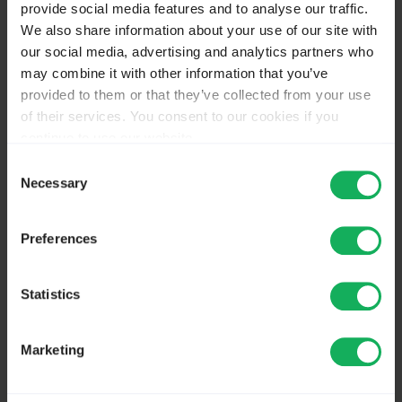
provide social media features and to analyse our traffic.
We also share information about your use of our site with
Wenn Euch geholfen wurde, denkt bitte ernsthaft
our social media, advertising and analytics partners who
daran, diesem Projekt auch zu helfen. Nur so kann
may combine it with other information that you’ve
diese Software sich entwickeln und eine freie
provided to them or that they’ve collected from your use
Konkurrenz zu kommerzieller Software bleiben. Wie
of their services. You consent to our cookies if you
freuen uns jederzeit über eine kleine Anerkennung
in
continue to use our website.
Form einer Spende
.
You may change your cookie consent at any time in our
Consent
Privacy Policy at
this link
.
Necessary
Selection
Vielen Dank und viel Erfolg mit LimeSurvey!
Preferences
Best regards
Statistics
Carsten Schmitz
LimeSurvey project leader
Marketing
The topic has been locked.