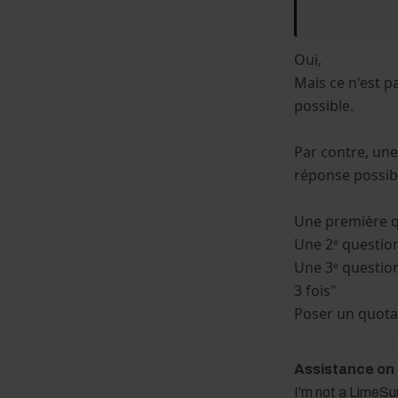
Oui,
Mais ce n'est p
possible.
Par contre, un
réponse possib
Une première q
Une 2ᵉ question
Une 3ᵉ question
3 fois"
Poser un quota 
Assistance on
I'm not a LimeS