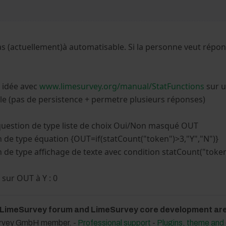
as (actuellement)à automatisable. Si la personne veut répondr
e idée avec
www.limesurvey.org/manual/StatFunctions
sur u
le (pas de persistence + permetre plusieurs réponses)
uestion de type liste de choix Oui/Non masqué OUT
 de type équation {OUT=if(statCount("token")>3,"Y","N")}
 de type affichage de texte avec condition statCount("toke
sur OUT à Y : 0
 LimeSurvey forum and LimeSurvey core development are 
urvey GmbH member. -
Professional support
-
Plugins, theme an