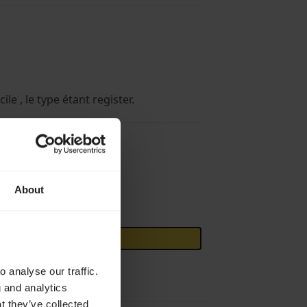
cile , le type étant register.
on my free time.
d development
.
About
 analyse our traffic.
g and analytics
t they’ve collected