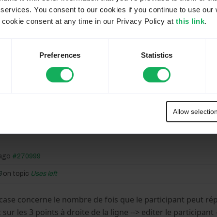
 services. You consent to our cookies if you continue to use our 
s ago
#270505
ookie consent at any time in our Privacy Policy at
this link
.
dh2020
on topic
Uses left
Preferences
Statistics
Please
Log in
to join the conversation.
Allow selectio
 ago
#270999
6
on topic
Uses left
 case concerne le nombre de fois que le participant peut répo
ic sur les 3 points à droite de la ligne --> editer le participant