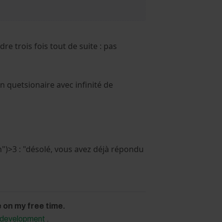
e trois fois tout de suite : pas
n quetsionaire avec infinité de
n")>3 : "désolé, vous avez déjà répondu
on my free time.
d development
.