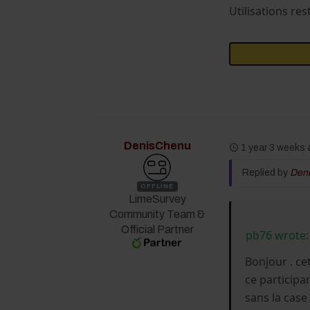
Utilisations res
DenisChenu
1 year 3 weeks
Replied by
Den
OFFLINE
LimeSurvey
Community Team &
Official Partner
pb76 wrote
Bonjour . ce
ce participan
sans la case 