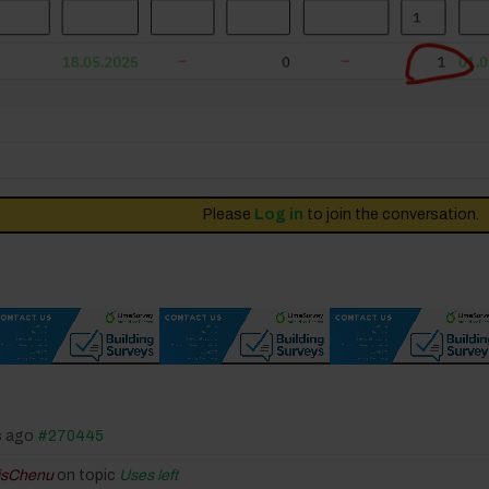
Please
Log in
to join the conversation.
s ago
#270445
isChenu
on topic
Uses left