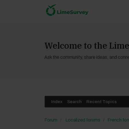
Welcome to the Li
Ask the community, share ideas, and conne
Index
Search
Recent Topics
Forum
Localized forums
French fo