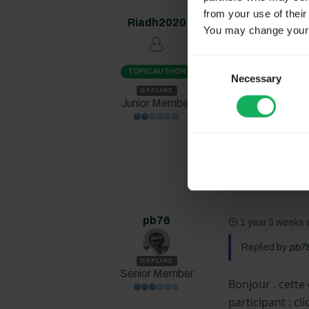
from your use of their
Riadh2020
1 year 2 month
You may change your c
Replied by
Ria
Consent
TOPIC AUTHOR
Necessary
Selection
Merci Denis
OFFLINE
Junior Member
pb76
1 year 3 weeks
Replied by
pb7
OFFLINE
Senior Member
Bonjour . cette
participant : cl