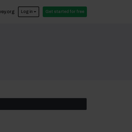
vey.org
Log in
Get started for free