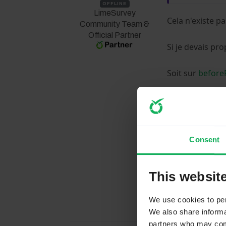
OFFLINE
LimeSurvey
Cela n'existe p
Community Team &
Official Partner
Si je devais pro
Soit sur
before
Assistance on
I'm not a LimeS
I don't answer
Consent
The following 
This websit
We use cookies to pers
We also share informat
partners who may combi