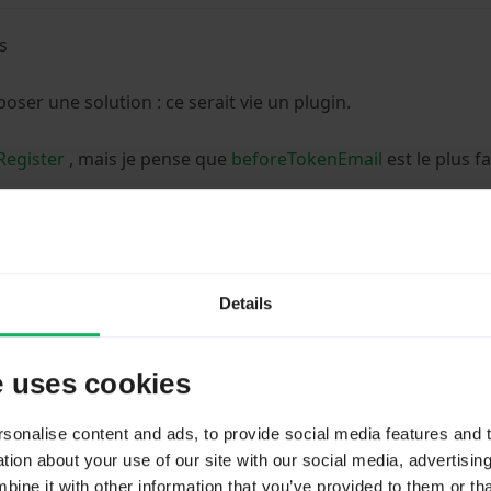
as
poser une solution : ce serait vie un plugin.
Register
, mais je pense que
beforeTokenEmail
est le plus fa
 LimeSurvey forum and LimeSurvey core development are 
urvey GmbH member. -
Professional support
-
Plugins, theme an
 to private message.
Details
user(s) said Thank You:
Riadh2020
e uses cookies
Please
Log in
to join the conversation.
onalise content and ads, to provide social media features and to
ion about your use of our site with our social media, advertisin
ne it with other information that you’ve provided to them or tha