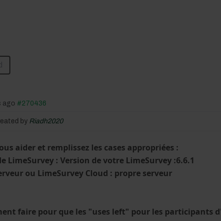
d
s ago
#270436
reated by
Riadh2020
ous aider et remplissez les cases appropriées :
de LimeSurvey :
Version de votre LimeSurvey :6.6.1
erveur ou LimeSurvey Cloud : propre serveur
=
nt faire pour que les "uses left" pour les participants 