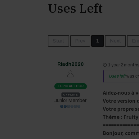
Uses Left
Start
Prev
1
Next
En
Riadh2020
1 year 2 month
Uses left
was c
TOPIC AUTHOR
Aidez-nous à v
OFFLINE
Votre version 
Junior Member
Votre propre s
Thème :
Fruity
============
Bonjour, comme