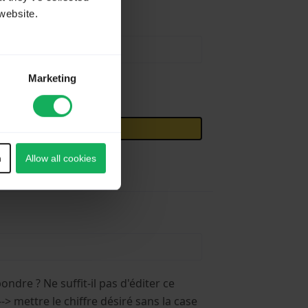
website.
Marketing
n
Allow all cookies
ndre ? Ne suffit-il pas d'éditer ce
 --> mettre le chiffre désiré sans la case