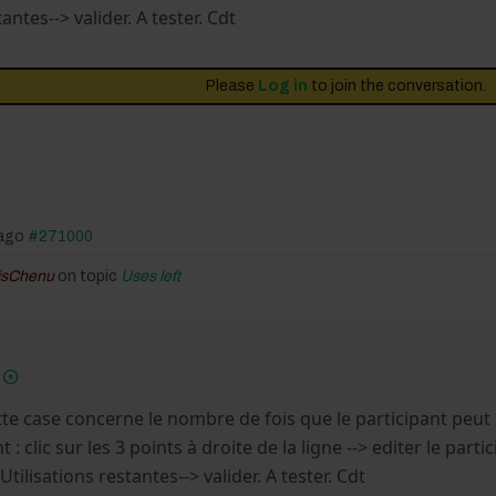
tantes--> valider. A tester. Cdt
Please
Log in
to join the conversation.
 ago
#271000
isChenu
on topic
Uses left
:
tte case concerne le nombre de fois que le participant peut r
t : clic sur les 3 points à droite de la ligne --> editer le parti
Utilisations restantes--> valider. A tester. Cdt