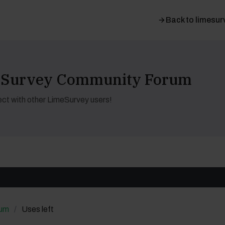
Back to limesur
meSurvey Community Forum
ct with other LimeSurvey users!
rum
Uses left