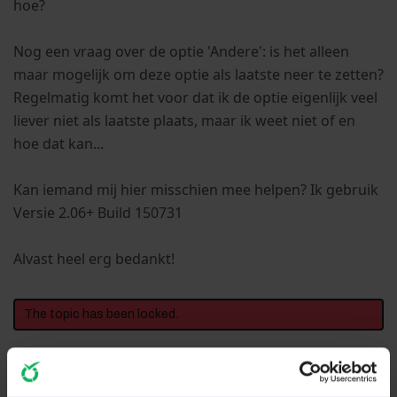
hoe?
Nog een vraag over de optie 'Andere': is het alleen
maar mogelijk om deze optie als laatste neer te zetten?
Regelmatig komt het voor dat ik de optie eigenlijk veel
liever niet als laatste plaats, maar ik weet niet of en
hoe dat kan...
Kan iemand mij hier misschien mee helpen? Ik gebruik
Versie 2.06+ Build 150731
Alvast heel erg bedankt!
The topic has been locked.