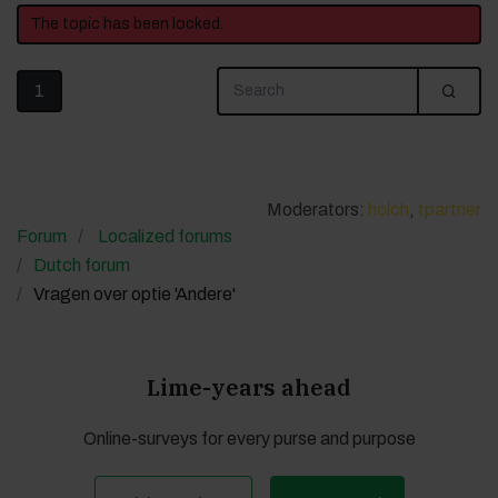
The topic has been locked.
1
Moderators:
holch
,
tpartner
Forum
Localized forums
Dutch forum
Vragen over optie 'Andere'
Lime-years ahead
Online-surveys for every purse and purpose