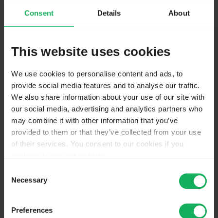
Consent
Details
About
9 years 2 months ago
#155677
by
fvanderstarre
This website uses cookies
Replied by
fvanderstarre
on topic
Vragen over optie 'Andere'
We use cookies to personalise content and ads, to
Hoi Elsbeth,
provide social media features and to analyse our traffic.
We also share information about your use of our site with
our social media, advertising and analytics partners who
Je kunt het beste de optie "Andere" zelf definiëren in
may combine it with other information that you’ve
plaats van dit overlaten aan LimeSurvey. Dan kun je de
provided to them or that they’ve collected from your use
plaats en waarde ook zelf bepalen.
of their services. You consent to our cookies if you
Alleen zul je dan een extra vraag nodig hebben als je
continue to use our website.
mensen de gelegenheid wilt geven het antwoord toe
You may change your cookie consent at any time in our
Consent
te lichten.
Privacy Policy at
this link
.
Necessary
Selection
Hopelijk heb je hier iets aan, mvg Frank
Preferences
The topic has been locked.